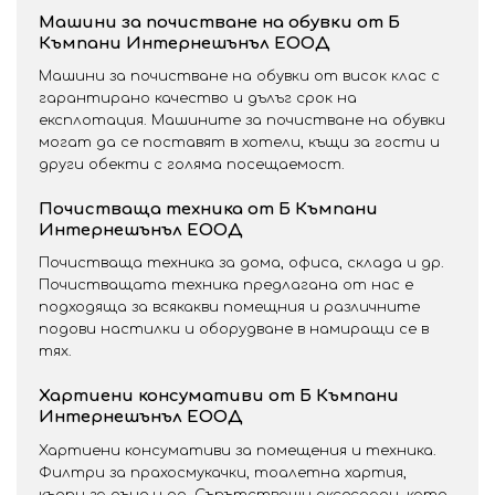
Машини за почистване на обувки от Б
Къмпани Интернешънъл ЕООД
Машини за почистване на обувки от висок клас с
гарантирано качество и дълъг срок на
експлотация. Машините за почистване на обувки
могат да се поставят в хотели, къщи за гости и
други обекти с голяма посещаемост.
Почистваща техника от Б Къмпани
Интернешънъл ЕООД
Почистваща техника за дома, офиса, склада и др.
Почистващата техника предлагана от нас е
подходяща за всякакви помещния и различните
подови настилки и оборудване в намиращи се в
тях.
Хартиени консумативи от Б Къмпани
Интернешънъл ЕООД
Хартиени консумативи за помещения и техника.
Филтри за прахосмукачки, тоалетна хартия,
кърпи за ръце и др. Съпътстваши аксесоари, като