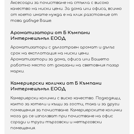
Аксесоари за почистване на стъкла с високо
качество на ниски цени. За дома или офиса, всичко
от което имате нужда е на клик разстояние от
това дабъде Ваше.
Ароматизатори от Б Къмпани
Интернешънъл ЕООД
Ароматизатори с дълготраен аромат и дълъг
срок на експлотация на ниски цени.
Ароматизатори за дома, офиса или Вашето
работно място от доказани на световния пазар
марки.
Камериерски колички от Б Къмпани
Интернешънъл ЕООД
Камериерски колички с виско качество. Подходящи,
както за хотели и къщи за гости, така и за други
помещения за почистване. Камериерските колички
мога да се използват при почистване на офис
сгради и труги търговски и нетърговски
помещения.