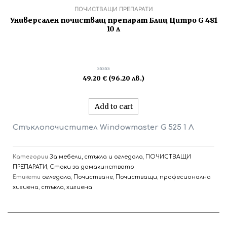
ПОЧИСТВАЩИ ПРЕПАРАТИ
Универсален почистващ препарат Блиц Цитро G 481
10 л
Rated
49.20
€
(96.20 лв.)
0
out
of
5
Add to cart
Стъклопочистител Windowmaster G 525 1 Л
Категории
За мебели, стъкла и огледала
,
ПОЧИСТВАЩИ
ПРЕПАРАТИ
,
Стоки за домакинството
Етикети
огледала
,
Почистване
,
Почистващи
,
професионална
хигиена
,
стъкла
,
хигиена