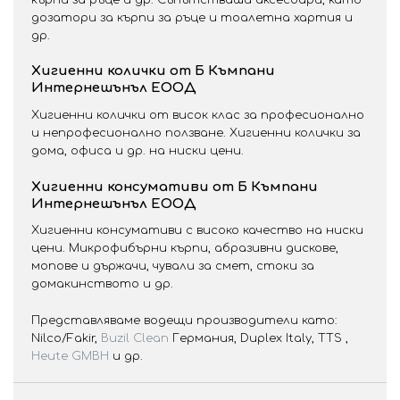
дозатори за кърпи за ръце и тоалетна хартия и
др.
Хигиенни колички от Б Къмпани
Интернешънъл ЕООД
Хигиенни колички от висок клас за професионално
и непрофесионално ползване. Хигиенни колички за
дома, офиса и др. на ниски цени.
Хигиенни консумативи от Б Къмпани
Интернешънъл ЕООД
Хигиенни консумативи с високо качество на ниски
цени. Микрофибърни кърпи, абразивни дискове,
мопове и държачи, чували за смет, стоки за
домакинството и др.
Представляваме водещи производители като:
Nilco/Fakir,
Buzil Clean
Германия, Duplex Italy, TTS ,
Heute GMBH
и др.