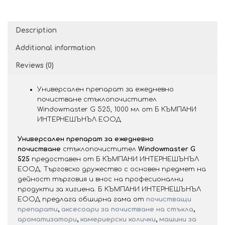
Description
Additional information
Reviews (0)
Универсален препарат за ежедневно
почистване стъклопочистител
Windowmaster G 525, 1000 мл от Б КЪМПАНИ
ИНТЕРНЕШЪНЪЛ ЕООД
Универсален препарат за ежедневно
почистване
стъклопочистител
Windowmaster G
525
предоставен от Б КЪМПАНИ ИНТЕРНЕШЪНЪЛ
ЕООД. Търговско дружество с основен предмет на
дейност търговия и внос на професионални
продукти за хигиена. Б КЪМПАНИ ИНТЕРНЕШЪНЪЛ
ЕООД предлага обширна гама от
почистващи
препарати
,
аксесоари за почистване на стъкла
,
ароматизатори
,
камериерски колички
,
машини за