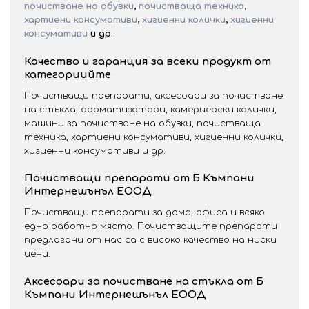
почистване на обувки
,
почистваща техника
,
хартиени консумативи
,
хигиенни колички
,
хигиенни
консумативи
и др.
Качество и гаранция за всеки продукт от
категориийте
Почистващи препарати, аксесоари за почистване
на стъкла, ароматизатори, камериерски колички,
машини за почистване на обувки, почистваща
техника, хартиени консумативи, хигиенни колички,
хигиенни консумативи и др.
Почистващи препарати от Б Къмпани
Интернешънъл ЕООД
Почистващи препарати за дома, офиса и всяко
едно работно място. Почистващите препарати
предлагани от нас са с високо качество на ниски
цени.
Аксесоари за почистване на стъкла от Б
Къмпани Интернешънъл ЕООД