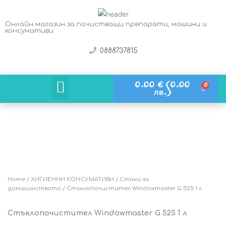
Онлайн магазин за почистващи препарати, машини и
консумативи
0888737815
0.00
€
(0.00
Кой е твоят бизнес?
лв.)
Home
/
ХИГИЕННИ КОНСУМАТИВИ
/
Стоки за
домакинството
/ Стъклопочистител Windowmaster G 525 1 л
Стъклопочистител Windowmaster G 525 1 л