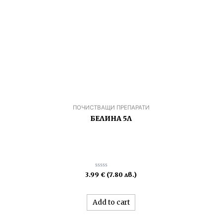
ПОЧИСТВАЩИ ПРЕПАРАТИ
БЕЛИНА 5Л
Rated
3.99
€
(7.80 лв.)
0
out
of
5
Add to cart