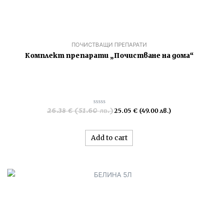
ПОЧИСТВАЩИ ПРЕПАРАТИ
Комплект препарати „Почистване на дома“
26.38
€
(51.60 лв.)
Rated
25.05
€
(49.00 лв.)
0
out
of
5
Add to cart