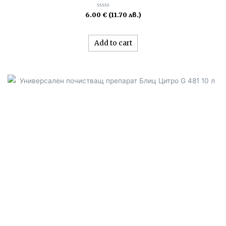
Rated
6.00
€
(11.70 лв.)
0
out
of
5
Add to cart