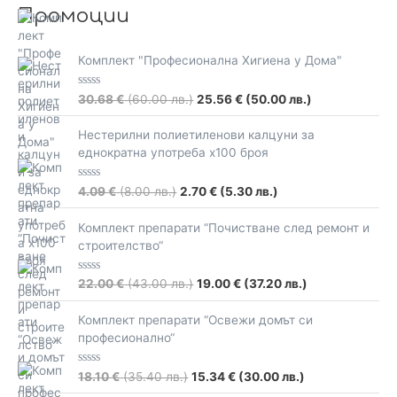
Промоции
Комплект "Професионална Хигиена у Дома"
R
30.68
€
(60.00 лв.)
25.56
€
(50.00 лв.)
a
t
e
Нестерилни полиетиленови калцуни за
d
еднократна употреба х100 броя
0
o
u
t
R
4.09
€
(8.00 лв.)
2.70
€
(5.30 лв.)
o
a
f
t
5
e
Комплект препарати “Почистване след ремонт и
d
строителство“
0
o
u
t
R
22.00
€
(43.00 лв.)
19.00
€
(37.20 лв.)
o
a
f
t
5
e
Комплект препарати “Освежи домът си
d
професионално“
0
o
u
t
R
18.10
€
(35.40 лв.)
15.34
€
(30.00 лв.)
o
a