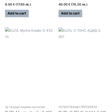
Rated
Rated
9.00
€
(17.60 лв.)
40.00
€
(78.20 лв.)
0
0
out
out
of
of
Add to cart
Add to cart
5
5
За твърди подови настилки
ПОЧИСТВАЩИ ПРЕПАРАТИ