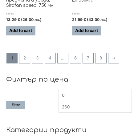
предмети и уреди,
Ex 500мл.
Sirafan speed, 750 мл
Rated
Rated
13.29
€
(26.00 лв.)
21.99
€
(43.00 лв.)
0
0
out
out
of
of
Add to cart
Add to cart
5
5
1
2
3
4
…
6
7
8
→
Филтър по цена
Filter
Категории продукти