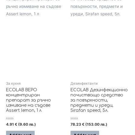
За кухня
Дезинфектанти
ECOLAB ВЕРО
ECOLAB Дезинфекционно
концентриран
почистващо средство
препарат за ръчно
за повърхности,
измиване на съдове
предмети и уреди,
Assert lemon, 1 л
Sirafan speed, 5л.
Rated
Rated
4.91
€
(9.60 лв.)
78.23
€
(153.00 лв.)
0
0
out
out
of
of