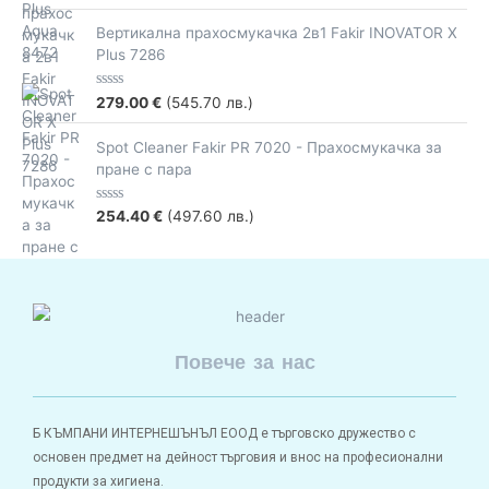
o
a
f
t
5
e
Вертикална прахосмукачка 2в1 Fakir INOVATOR X
d
Plus 7286
0
o
u
t
R
279.00
€
(545.70 лв.)
o
a
f
t
5
e
Spot Cleaner Fakir PR 7020 - Прахосмукачка за
d
пране с пара
0
o
u
t
R
254.40
€
(497.60 лв.)
o
a
f
t
5
e
d
0
o
u
t
o
Повече за нас
f
5
Б КЪМПАНИ ИНТЕРНЕШЪНЪЛ ЕООД е търговско дружество с
основен предмет на дейност търговия и внос на професионални
продукти за хигиена.