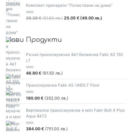
f
t
5
e
Комплект препарати "Почистване на дома"
d
0
o
R
26.38
€
(51.60 лв.)
25.05
€
(49.00 лв.)
u
a
t
t
o
e
f
d
5
0
Нови Продукти
o
u
t
o
Ръчна прахосмукачка 4в1 безжична Fakir AS 150
f
5
LT
R
46.80
€
(91.50 лв.)
a
t
e
Прахосмукачка Fakir AS 1480LT Floor
d
0
o
R
180.00
€
(352.00 лв.)
u
a
t
t
o
e
Вертикална прахосмукачка и моп Fakir Bolt X Plus
f
d
5
Aqua 8472
0
o
u
t
R
384.00
€
(751.00 лв.)