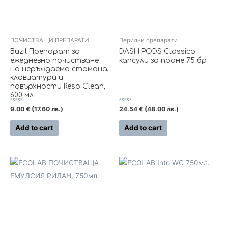
ПОЧИСТВАЩИ ПРЕПАРАТИ
Перилни препарати
Buzil Препарат за
DASH PODS Classico
ежедневно почистване
капсули за пране 75 бр
на неръждаема стомана,
клавиатури и
повърхности Reso Clean,
600 мл
Rated
Rated
9.00
€
(17.60 лв.)
24.54
€
(48.00 лв.)
0
0
out
out
of
of
Add to cart
Add to cart
5
5