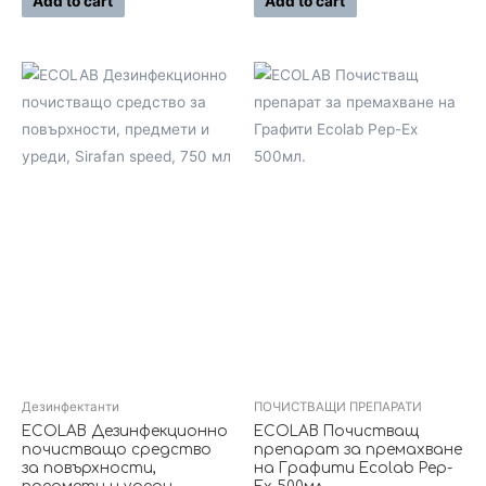
Add to cart
Add to cart
5
5
Дезинфектанти
ПОЧИСТВАЩИ ПРЕПАРАТИ
ECOLAB Дезинфекционно
ECOLAB Почистващ
почистващо средство
препарат за премахване
за повърхности,
на Графити Ecolab Pep-