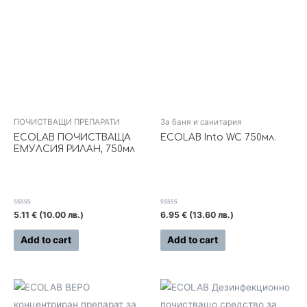
ПОЧИСТВАЩИ ПРЕПАРАТИ
За баня и санитария
ECOLAB ПОЧИСТВАЩА
ECOLAB Into WC 750мл.
ЕМУЛСИЯ РИЛАН, 750мл
Rated
Rated
5.11
€
(10.00 лв.)
6.95
€
(13.60 лв.)
0
0
out
out
of
of
Add to cart
Add to cart
5
5