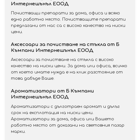
Интернешънъл ЕООД
Почистващи препарати за дома, офиса и всяко
едно работно място. Почистващите препарати
предлагани от нас са с високо качество на ниски
цени.
Аксесоари за почистване на стъкла от Б
Къмпани Интернешънъл ЕООД
Аксесоари за почистване на стъкла с високо
качество на ниски цени. За дома или офиса, всичко
от което имате нужда е на клик разстояние от
това дабъде Ваше.
Ароматизатори от Б Къмпани
Интернешънъл ЕООД
Ароматизатори с дълготраен аромат и дълъг
срок на експлотация на ниски цени.
Ароматизатори за дома, офиса или Вашето
работно място от доказани на световния пазар
марки.