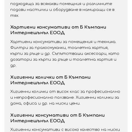
подходяща за всякакви помещния и различните
подови настилки и оборудване в намиращи се в
тях.
Хартиени консумативи от Б Къмпани
Интернешънъл ЕООД
Хартиени консумативи за помещения и техника.
Филтри за прахосмукачки, тоалетна хартия,
кърпи за ръце и др. Съпътстваши аксесоари, като
дозатори за кърпи за ръце и тоалетна хартия и
др.
Хигиенни колички от Б Къмпани
Интернешънъл ЕООД
Хигиенни колички от висок клас за професионално
и непрофесионално ползване. Хигиенни колички за
дома, офиса и др. на ниски цени.
Хигиенни консумативи от Б Къмпани
Интернешънъл ЕООД
Хигиенни консумативи с високо качество на ниски