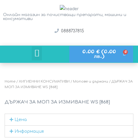
Онлайн магазин за почистващи препарати, машини и
консумативи
0888737815
0.00
€
(0.00
Кой е твоят бизнес?
лв.)
Home
/
ХИГИЕННИ КОНСУМАТИВИ
/
Мопове и държачи
/ ДЪРЖАЧ ЗА
МОП ЗА ИЗМИВАНЕ WS [868]
ДЪРЖАЧ ЗА МОП ЗА ИЗМИВАНЕ WS [868]
Цена
Информация