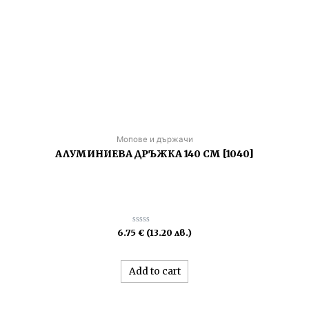
Мопове и държачи
АЛУМИНИЕВА ДРЪЖКА 140 СМ [1040]
Rated
6.75
€
(13.20 лв.)
0
out
of
5
Add to cart