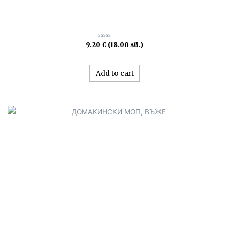
Rated
9.20
€
(18.00 лв.)
0
out
of
5
Add to cart