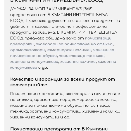
Б КЪМПАНИ ИНТЕРНЕШЪНЪЛ ЕООД
ДЪРЖАЧ ЗА МОП ЗА ИЗМИВАНЕ WS [868]
предоставен от Б КЪМПАНИ ИНТЕРНЕШЪНЪЛ
ЕООД. Търговско дружество с основен предмет на
дейност търговия и внос на професионални
продукти за хигиена. Б КЪМПАНИ ИНТЕРНЕШЪНЪЛ
ЕООД предлага обширна гама от
почистващи
препарати
,
аксесоари за почистване на стъкла
,
ароматизатори
,
камериерски колички
,
машини за
почистване на обувки
,
почистваща техника
,
хартиени консумативи
,
хигиенни колички
,
хигиенни
консумативи
и др.
Качество и гаранция за всеки продукт от
категориийте
Почистващи препарати, аксесоари за почистване
на стъкла, ароматизатори, камериерски колички,
машини за почистване на обувки, почистваща
техника, хартиени консумативи, хигиенни колички,
хигиенни консумативи и др.
Почистващи препарати от Б Къмпани