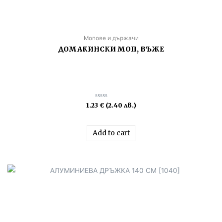
Мопове и държачи
ДОМАКИНСКИ МОП, ВЪЖЕ
Rated
1.23
€
(2.40 лв.)
0
out
of
5
Add to cart