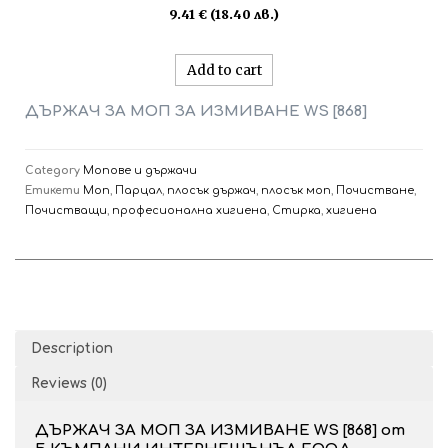
Rated
9.41
€
(18.40 лв.)
0
out
of
5
Add to cart
ДЪРЖАЧ ЗА МОП ЗА ИЗМИВАНЕ WS [868]
Category
Мопове и държачи
Етикети
Моп
,
Парцал
,
плосък държач
,
плосък моп
,
Почистване
,
Почистващи
,
професионална хигиена
,
Стирка
,
хигиена
Description
Reviews (0)
ДЪРЖАЧ ЗА МОП ЗА ИЗМИВАНЕ WS [868] от