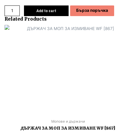
Add to cart
Бърза поръчка
Related Products
Мопове и държачи
ДЪРЖАЧ ЗА МОП ЗА ИЗМИВАНЕ WF [867]