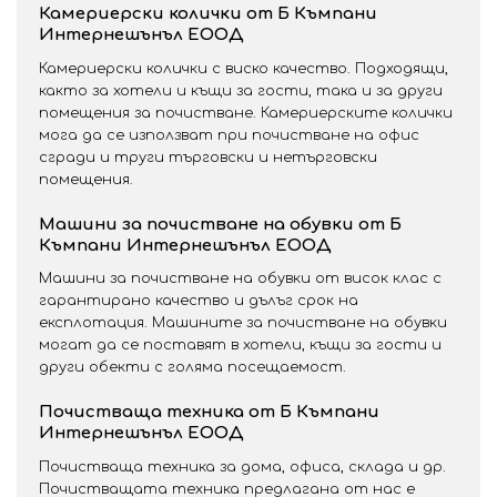
Камериерски колички от Б Къмпани
Интернешънъл ЕООД
Камериерски колички с виско качество. Подходящи,
както за хотели и къщи за гости, така и за други
помещения за почистване. Камериерските колички
мога да се използват при почистване на офис
сгради и труги търговски и нетърговски
помещения.
Машини за почистване на обувки от Б
Къмпани Интернешънъл ЕООД
Машини за почистване на обувки от висок клас с
гарантирано качество и дълъг срок на
експлотация. Машините за почистване на обувки
могат да се поставят в хотели, къщи за гости и
други обекти с голяма посещаемост.
Почистваща техника от Б Къмпани
Интернешънъл ЕООД
Почистваща техника за дома, офиса, склада и др.
Почистващата техника предлагана от нас е