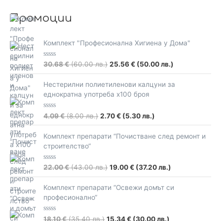
Промоции
Комплект "Професионална Хигиена у Дома"
R
30.68
€
(60.00 лв.)
25.56
€
(50.00 лв.)
a
t
e
Нестерилни полиетиленови калцуни за
d
еднократна употреба х100 броя
0
o
u
t
R
4.09
€
(8.00 лв.)
2.70
€
(5.30 лв.)
o
a
f
t
5
e
Комплект препарати “Почистване след ремонт и
d
строителство“
0
o
u
t
R
22.00
€
(43.00 лв.)
19.00
€
(37.20 лв.)
o
a
f
t
5
e
Комплект препарати “Освежи домът си
d
професионално“
0
o
u
t
R
18.10
€
(35.40 лв.)
15.34
€
(30.00 лв.)