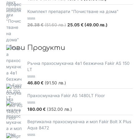
o
a
f
t
5
e
Комплект препарати "Почистване на дома"
d
0
o
R
26.38
€
(51.60 лв.)
25.05
€
(49.00 лв.)
u
a
t
t
o
e
f
d
5
0
Нови Продукти
o
u
t
o
Ръчна прахосмукачка 4в1 безжична Fakir AS 150
f
5
LT
R
46.80
€
(91.50 лв.)
a
t
e
Прахосмукачка Fakir AS 1480LT Floor
d
0
o
R
180.00
€
(352.00 лв.)
u
a
t
t
o
e
Вертикална прахосмукачка и моп Fakir Bolt X Plus
f
d
5
Aqua 8472
0
o
u