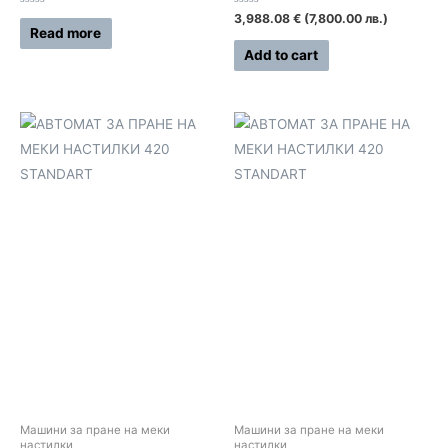
Rated
Rated
3,988.08
€
(7,800.00 лв.)
0
0
Read more
out
out
of
of
Add to cart
5
5
Машини за пране на меки
Машини за пране на меки
настилки
настилки