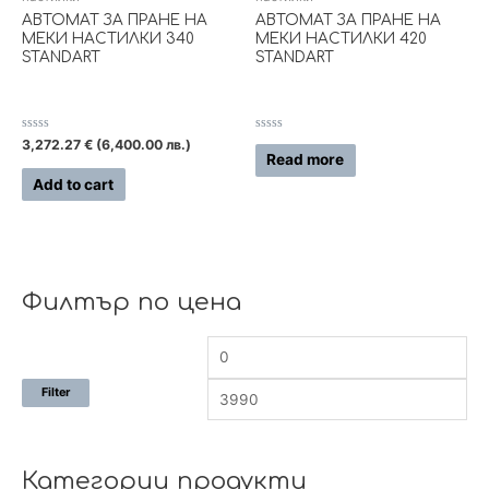
АВТОМАТ ЗА ПРАНЕ НА
АВТОМАТ ЗА ПРАНЕ НА
МЕКИ НАСТИЛКИ 340
МЕКИ НАСТИЛКИ 420
STANDART
STANDART
Rated
Rated
3,272.27
€
(6,400.00 лв.)
0
0
Read more
out
out
of
of
Add to cart
5
5
Филтър по цена
Filter
Категории продукти