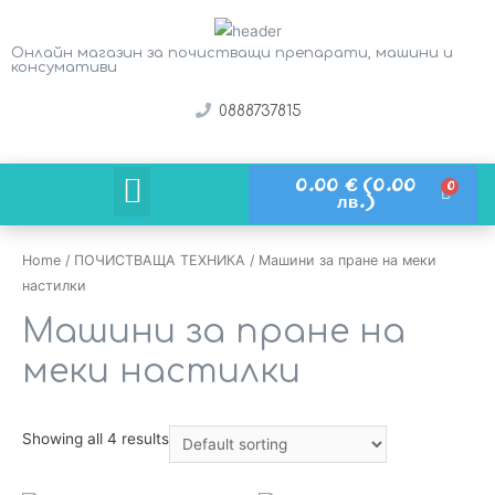
Онлайн магазин за почистващи препарати, машини и
консумативи
0888737815
0.00
€
(0.00
Кой е твоят бизнес?
лв.)
Home
/
ПОЧИСТВАЩА ТЕХНИКА
/ Машини за пране на меки
настилки
Машини за пране на
меки настилки
Showing all 4 results