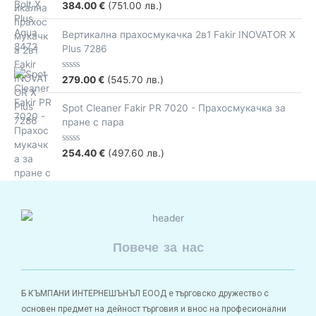
t
R
384.00
€
(751.00 лв.)
o
a
f
t
5
e
Вертикална прахосмукачка 2в1 Fakir INOVATOR X
d
Plus 7286
0
o
u
t
R
279.00
€
(545.70 лв.)
o
a
f
t
5
e
Spot Cleaner Fakir PR 7020 - Прахосмукачка за
d
пране с пара
0
o
u
t
R
254.40
€
(497.60 лв.)
o
a
f
t
5
e
d
0
o
u
t
o
Повече за нас
f
5
Б КЪМПАНИ ИНТЕРНЕШЪНЪЛ ЕООД е търговско дружество с
основен предмет на дейност търговия и внос на професионални